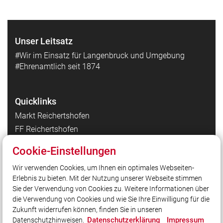
Unser Leitsatz
#Wir im Einsatz für Langenbruck und Umgebung
#Ehrenamtlich seit 1874
Quicklinks
Markt Reichertshofen
FF Reichertshofen
FF Hög
Cookie-Einstellungen
FF Winden am Aign
Wir verwenden Cookies, um Ihnen ein optimales Webseiten-
Kreisbrandinspektion Pfaffenhofen a. d. Ilm
Erlebnis zu bieten. Mit der Nutzung unserer Webseite stimmen
Landesfeuerwehrverband Bayern
Sie der Verwendung von Cookies zu. Weitere Informationen über
Integrierte Leitstelle Ingolstadt
die Verwendung von Cookies und wie Sie Ihre Einwilligung für die
Zukunft widerrufen können, finden Sie in unseren
Datenschutzerklärung
Impressum
Datenschutzhinweisen.