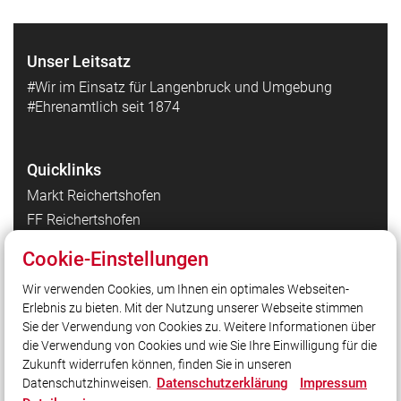
Unser Leitsatz
#Wir im Einsatz für Langenbruck und Umgebung
#Ehrenamtlich seit 1874
Quicklinks
Markt Reichertshofen
FF Reichertshofen
FF Hög
Cookie-Einstellungen
FF Winden am Aign
Wir verwenden Cookies, um Ihnen ein optimales Webseiten-
Kreisbrandinspektion Pfaffenhofen a. d. Ilm
Erlebnis zu bieten. Mit der Nutzung unserer Webseite stimmen
Landesfeuerwehrverband Bayern
Sie der Verwendung von Cookies zu. Weitere Informationen über
Integrierte Leitstelle Ingolstadt
die Verwendung von Cookies und wie Sie Ihre Einwilligung für die
Zukunft widerrufen können, finden Sie in unseren
Datenschutzerklärung
Impressum
Datenschutzhinweisen.