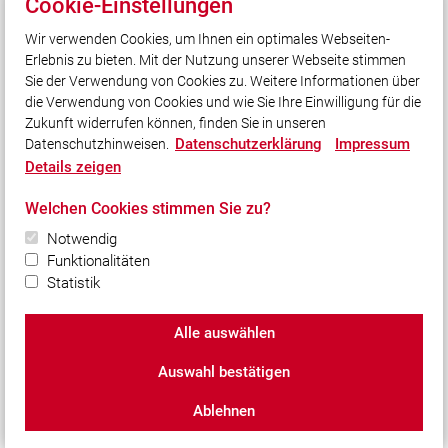
Cookie-Einstellungen
FF Winden am Aign
Wir verwenden Cookies, um Ihnen ein optimales Webseiten-
Kreisbrandinspektion Pfaffenhofen a. d. Ilm
Erlebnis zu bieten. Mit der Nutzung unserer Webseite stimmen
Landesfeuerwehrverband Bayern
Sie der Verwendung von Cookies zu. Weitere Informationen über
Integrierte Leitstelle Ingolstadt
die Verwendung von Cookies und wie Sie Ihre Einwilligung für die
Zukunft widerrufen können, finden Sie in unseren
Datenschutzerklärung
Impressum
Datenschutzhinweisen.
Social Media
Details zeigen
Auch unterwegs immer auf dem Laufenden bleiben?
Welchen Cookies stimmen Sie zu?
Bleiben Sie mit uns in Kontakt und vernetzen Sie sich
Notwendig
mit uns!
Funktionalitäten
Statistik
Alle auswählen
© 2026 Freiwillige Feuerwehr Langenbruck e.V.
Auswahl bestätigen
Impressum
|
Datenschutz
|
Cookie-Einstellungen
Ablehnen