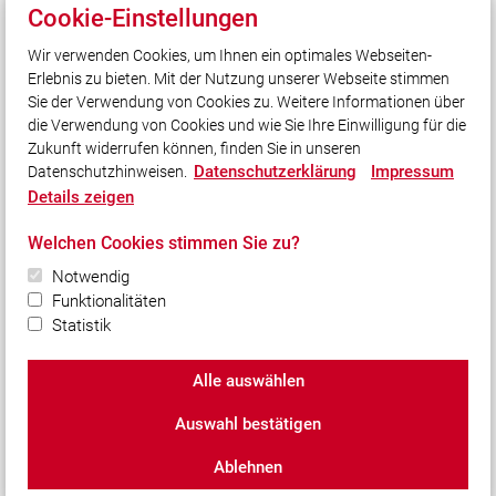
Cookie-Einstellungen
FF Winden am Aign
Wir verwenden Cookies, um Ihnen ein optimales Webseiten-
Kreisbrandinspektion Pfaffenhofen a. d. Ilm
Erlebnis zu bieten. Mit der Nutzung unserer Webseite stimmen
Landesfeuerwehrverband Bayern
Sie der Verwendung von Cookies zu. Weitere Informationen über
Integrierte Leitstelle Ingolstadt
die Verwendung von Cookies und wie Sie Ihre Einwilligung für die
Zukunft widerrufen können, finden Sie in unseren
Datenschutzerklärung
Impressum
Datenschutzhinweisen.
Social Media
Details zeigen
Auch unterwegs immer auf dem Laufenden bleiben?
Welchen Cookies stimmen Sie zu?
Bleiben Sie mit uns in Kontakt und vernetzen Sie sich
mit uns!
Notwendig
Funktionalitäten
Statistik
Alle auswählen
© 2026 Freiwillige Feuerwehr Langenbruck e.V.
Auswahl bestätigen
Impressum
|
Datenschutz
|
Cookie-Einstellungen
Ablehnen