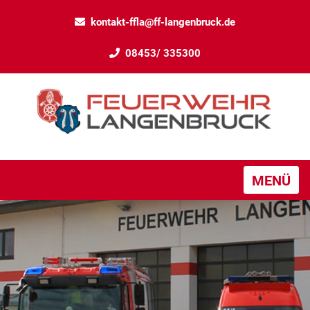
kontakt-ffla@ff-langenbruck.de
08453/ 335300
MENÜ