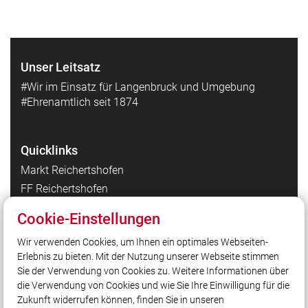
Unser Leitsatz
#Wir im Einsatz für Langenbruck und Umgebung
#Ehrenamtlich seit 1874
Quicklinks
Markt Reichertshofen
FF Reichertshofen
FF Hög
Cookie-Einstellungen
FF Winden am Aign
Wir verwenden Cookies, um Ihnen ein optimales Webseiten-
Kreisbrandinspektion Pfaffenhofen a. d. Ilm
Erlebnis zu bieten. Mit der Nutzung unserer Webseite stimmen
Landesfeuerwehrverband Bayern
Sie der Verwendung von Cookies zu. Weitere Informationen über
Integrierte Leitstelle Ingolstadt
die Verwendung von Cookies und wie Sie Ihre Einwilligung für die
Zukunft widerrufen können, finden Sie in unseren