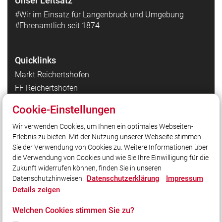
Unser Leitsatz
#Wir im Einsatz für Langenbruck und Umgebung
#Ehrenamtlich seit 1874
Quicklinks
Markt Reichertshofen
FF Reichertshofen
FF Hög
Cookie-Einstellungen
FF Winden am Aign
Wir verwenden Cookies, um Ihnen ein optimales Webseiten-
Kreisbrandinspektion Pfaffenhofen a. d. Ilm
Erlebnis zu bieten. Mit der Nutzung unserer Webseite stimmen
Landesfeuerwehrverband Bayern
Sie der Verwendung von Cookies zu. Weitere Informationen über
Integrierte Leitstelle Ingolstadt
die Verwendung von Cookies und wie Sie Ihre Einwilligung für die
Zukunft widerrufen können, finden Sie in unseren
Datenschutzerklärung
Impressum
Datenschutzhinweisen.
Social Media
Details zeigen
Auch unterwegs immer auf dem Laufenden bleiben?
Welchen Cookies stimmen Sie zu?
Bleiben Sie mit uns in Kontakt und vernetzen Sie sich